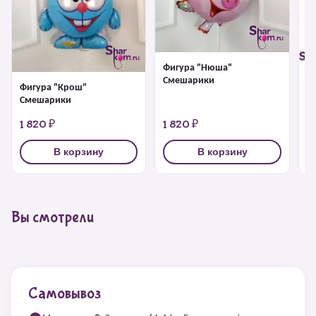
Фигура "Нюша"
Смешарики
Фигура "Крош"
Ф
Смешарики
1 820 ₽
1 820 ₽
1
В корзину
В корзину
Вы смотрели
Самовывоз