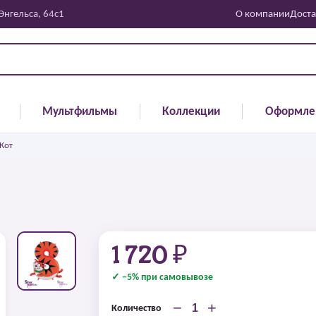
 Энгельса, 64с1
О компании
Доста
Мультфильмы
Коллекции
Оформле
Кот
1 720 ₽
✓ −5% при самовывозе
−
+
Количество