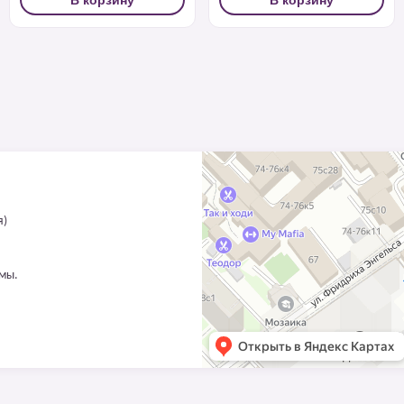
я)
ммы.