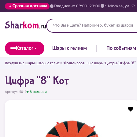
Срочная доставка
Ежедневно 09:00–23:00
г. Москва, ул. Ф.
Shar
kom
.ru
Каталог
Шары с гелием
По событиям
Воздушные шары
/
Шары с гелием
/
Фольгированные шары
/
Цифры
/
Цифра "8" 
Цифра "8" Кот
Артикул: 5019
● В наличии