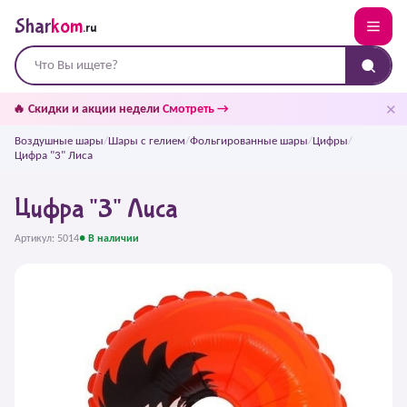
Shar
kom
.ru
✕
🔥 Скидки и акции недели
Смотреть →
Воздушные шары
/
Шары с гелием
/
Фольгированные шары
/
Цифры
/
Цифра "3" Лиса
Цифра "3" Лиса
Артикул: 5014
● В наличии