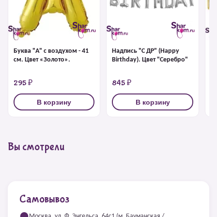
Буква "А" с воздухом - 41
Надпись "С ДР" (Happy
На
см. Цвет «Золото».
Birthday). Цвет "Серебро"
Bi
295 ₽
845 ₽
8
В корзину
В корзину
Вы смотрели
Самовывоз
Москва, ул. Ф. Энгельса, 64с1 (м. Бауманская /