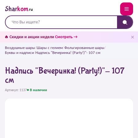
Shar
kom
.ru
✕
🔥 Скидки и акции недели
Смотреть →
Воздушные шары
/
Шары с гелием
/
Фольгированные шары
/
Буквы и надписи
/
Надпись "Вечеринка! (Party!)"- 107 см
Надпись "Вечеринка! (Party!)"- 107
см
Артикул: 1137
● В наличии