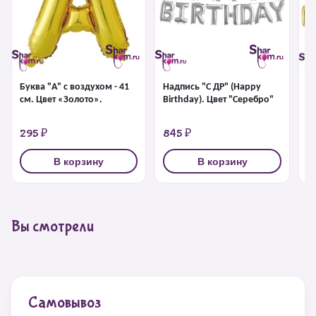
Буква "А" с воздухом - 41
Надпись "С ДР" (Happy
На
см. Цвет «Золото».
Birthday). Цвет "Серебро"
Bi
295 ₽
845 ₽
8
В корзину
В корзину
Вы смотрели
Самовывоз