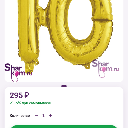
295 ₽
✓ −5% при самовывозе
−
+
Количество