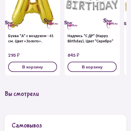
Буква "А" с воздухом - 41
Надпись "С ДР" (Happy
На
см. Цвет «Золото».
Birthday). Цвет "Серебро"
Bi
295 ₽
845 ₽
8
В корзину
В корзину
Вы смотрели
Самовывоз