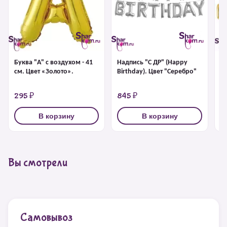
Буква "А" с воздухом - 41
Надпись "С ДР" (Happy
На
см. Цвет «Золото».
Birthday). Цвет "Серебро"
Bi
295 ₽
845 ₽
8
В корзину
В корзину
Вы смотрели
Самовывоз