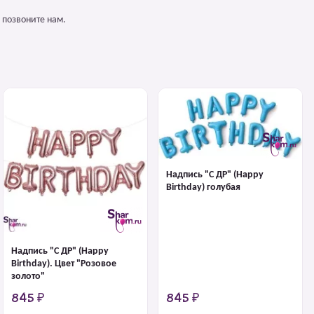
 позвоните нам.
Надпись "С ДР" (Happy
Birthday) голубая
Надпись "С ДР" (Happy
Birthday). Цвет "Розовое
золото"
845 ₽
845 ₽