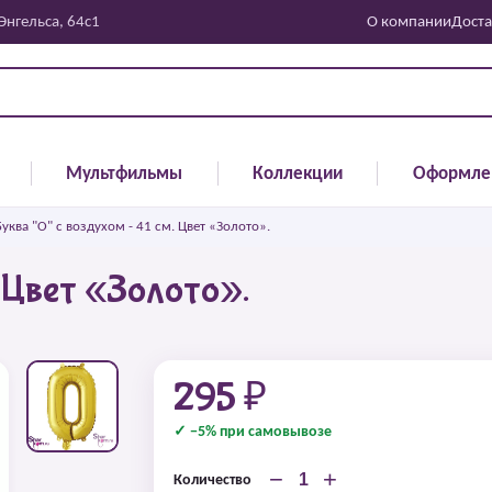
 Энгельса, 64с1
О компании
Доста
Мультфильмы
Коллекции
Оформле
Буква "О" с воздухом - 41 см. Цвет «Золото».
. Цвет «Золото».
295 ₽
✓ −5% при самовывозе
−
+
Количество