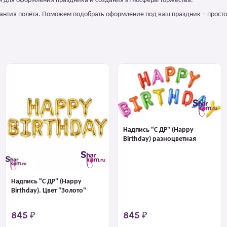
ием для оформления праздника и создания атмосферы торжества.
арантия полёта. Поможем подобрать оформление под ваш праздник – просто
Надпись "С ДР" (Happy
Birthday) разноцветная
Надпись "С ДР" (Happy
Birthday). Цвет "Золото"
845 ₽
845 ₽