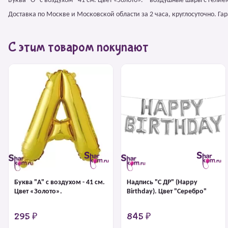
Буква "О" с воздухом - 41 см. Цвет «Золото». – воздушные шары с гел
Доставка по Москве и Московской области за 2 часа, круглосуточно. Г
С этим товаром покупают
Буква "А" с воздухом - 41 см.
Надпись "С ДР" (Happy
Цвет «Золото».
Birthday). Цвет "Серебро"
295 ₽
845 ₽