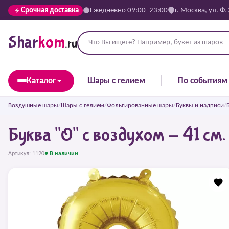
Срочная доставка
Ежедневно 09:00–23:00
г. Москва, ул. Ф.
Shar
kom
.ru
Каталог
Шары с гелием
По событиям
Воздушные шары
/
Шары с гелием
/
Фольгированные шары
/
Буквы и надписи
/
Буква "О" с воздухом - 41 см
Артикул: 1120
● В наличии