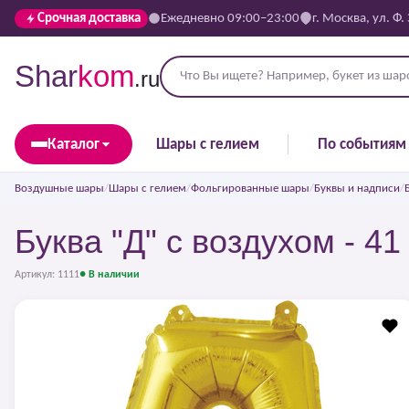
Срочная доставка
Ежедневно 09:00–23:00
г. Москва, ул. Ф.
Shar
kom
.ru
Каталог
Шары с гелием
По событиям
Воздушные шары
/
Шары с гелием
/
Фольгированные шары
/
Буквы и надписи
/
Буква "Д" с воздухом - 41
Артикул: 1111
● В наличии