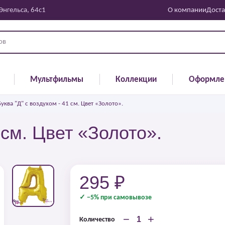
 Энгельса, 64с1
О компании
Доста
Мультфильмы
Коллекции
Оформле
Буква "Д" с воздухом - 41 см. Цвет «Золото».
 см. Цвет «Золото».
295 ₽
✓ −5% при самовывозе
−
+
Количество