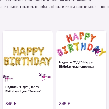
ием для оформления праздника и создания атмосферы торжества.
арантия полёта. Поможем подобрать оформление под ваш праздник – просто
Надпись "С ДР" (Happy
Birthday) разноцветная
Надпись "С ДР" (Happy
Birthday). Цвет "Золото"
845 ₽
845 ₽