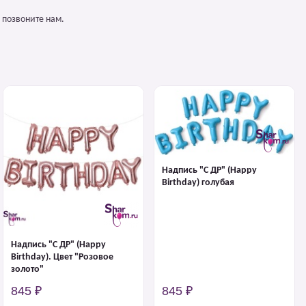
 позвоните нам.
Надпись "С ДР" (Happy
Birthday) голубая
Надпись "С ДР" (Happy
Birthday). Цвет "Розовое
золото"
845 ₽
845 ₽