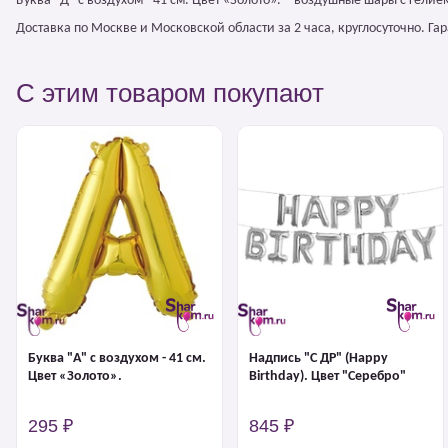
Буква "Д" с воздухом - 41 см. Цвет «Золото». – воздушные шары с гел
Доставка по Москве и Московской области за 2 часа, круглосуточно. Г
С этим товаром покупают
Буква "А" с воздухом - 41 см.
Надпись "С ДР" (Happy
Цвет «Золото».
Birthday). Цвет "Серебро"
295 ₽
845 ₽