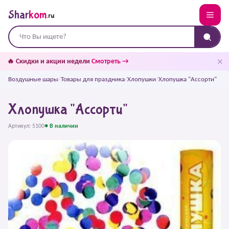
Shar
kom
.ru
✕
🔥 Скидки и акции недели
Смотреть →
Воздушные шары
/
Товары для праздника
/
Хлопушки
/
Хлопушка "Ассорти"
Хлопушка "Ассорти"
Артикул: 5100
● В наличии