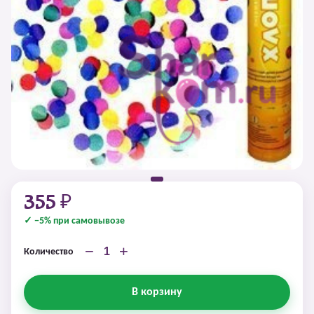
355 ₽
✓ −5% при самовывозе
−
+
Количество
В корзину