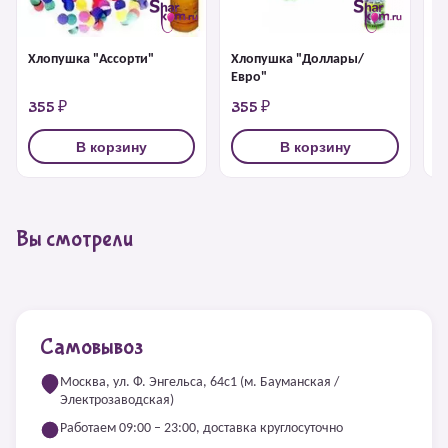
Хлопушка "Ассорти"
Хлопушка "Доллары/
Х
Евро"
355 ₽
355 ₽
3
В корзину
В корзину
Вы смотрели
Самовывоз
Москва, ул. Ф. Энгельса, 64с1 (м. Бауманская /
Электрозаводская)
Работаем 09:00 – 23:00, доставка круглосуточно