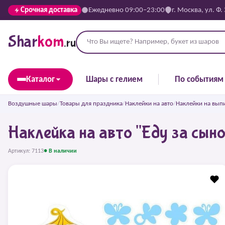
Срочная доставка
Ежедневно 09:00–23:00
г. Москва, ул. Ф.
Shar
kom
.ru
Каталог
Шары с гелием
По событиям
Воздушные шары
/
Товары для праздника
/
Наклейки на авто
/
Наклейки на вып
Наклейка на авто "Еду за сыно
Артикул: 7113
● В наличии