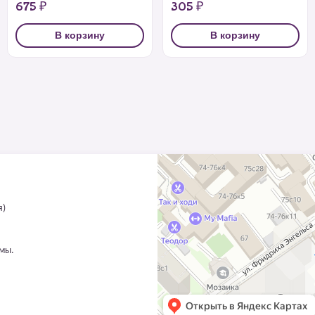
675 ₽
305 ₽
В корзину
В корзину
я)
ммы.