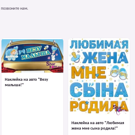
 позвоните нам.
Наклейка на авто "Везу
малыша!"
Наклейка на авто "Любимая
жена мне сына родила!"