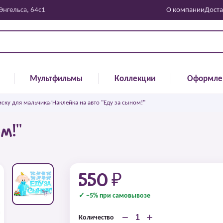
 Энгельса, 64с1
О компании
Доста
Мультфильмы
Коллекции
Оформле
иску для мальчика
/
Наклейка на авто "Еду за сыном!"
м!"
550 ₽
✓ −5% при самовывозе
−
+
Количество