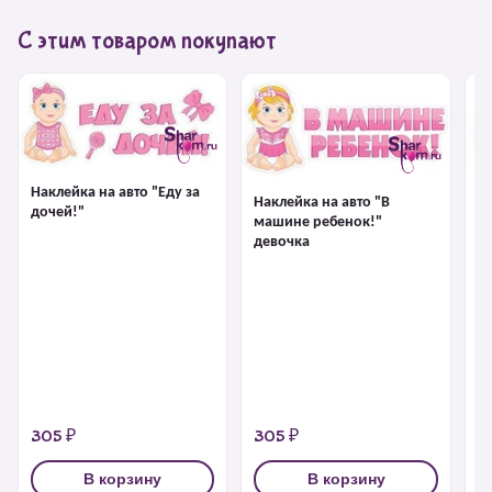
С этим товаром покупают
Наклейка на авто "Еду за
Наклейка на авто "В
дочей!"
машине ребенок!"
девочка
На
м
305 ₽
305 ₽
6
В корзину
В корзину