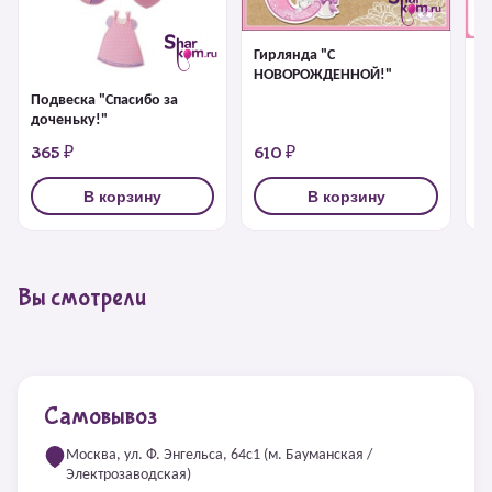
Гирлянда "С
Г
НОВОРОЖДЕННОЙ!"
до
Подвеска "Спасибо за
доченьку!"
365 ₽
610 ₽
6
В корзину
В корзину
Вы смотрели
Самовывоз
Москва, ул. Ф. Энгельса, 64с1 (м. Бауманская /
Электрозаводская)