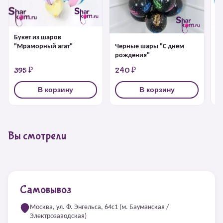
Букет из шаров
Ш
Черные шары "С днем
"Мраморный агат"
рождения"
395 ₽
240 ₽
2
В корзину
В корзину
Вы смотрели
Самовывоз
Москва, ул. Ф. Энгельса, 64с1 (м. Бауманская /
Электрозаводская)