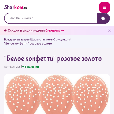
Shar
kom
.ru
✕
🔥 Скидки и акции недели
Смотреть →
Воздушные шары
/
Шары с гелием
/
С рисунком
/
"Белое конфетти" розовое золото
"Белое конфетти" розовое золото
Артикул: 2058
● В наличии