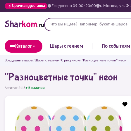
Срочная доставка
Ежедневно 09:00–23:00
г. Москва, ул. Ф.
Shar
kom
.ru
Каталог
Шары с гелием
По событиям
Воздушные шары
/
Шары с гелием
/
С рисунком
/
"Разноцветные точки" неон
"Разноцветные точки" неон
Артикул: 2116
● В наличии