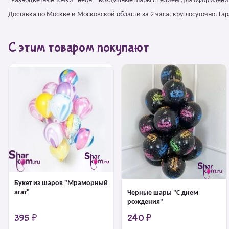
"Разноцветные точки" неон – воздушные шары с гелием для оформлени
Доставка по Москве и Московской области за 2 часа, круглосуточно. Г
С этим товаром покупают
Букет из шаров "Мраморный
агат"
Черные шары "С днем
рождения"
395 ₽
240 ₽