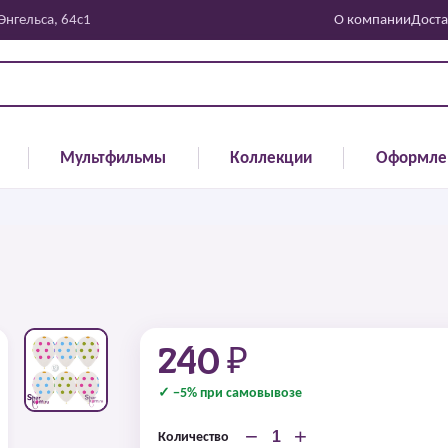
 Энгельса, 64с1
О компании
Доста
Мультфильмы
Коллекции
Оформле
240 ₽
✓ −5% при самовывозе
−
+
Количество