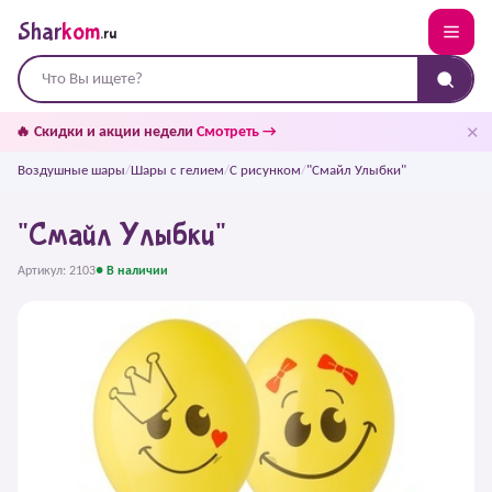
Shar
kom
.ru
✕
🔥 Скидки и акции недели
Смотреть →
Воздушные шары
/
Шары с гелием
/
С рисунком
/
"Смайл Улыбки"
"Смайл Улыбки"
Артикул: 2103
● В наличии