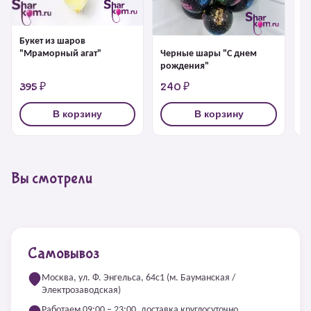
Букет из шаров
Ш
Черные шары "С днем
"Мраморный агат"
рождения"
395 ₽
240 ₽
2
В корзину
В корзину
Вы смотрели
Самовывоз
Москва, ул. Ф. Энгельса, 64с1 (м. Бауманская /
Электрозаводская)
Работаем 09:00 – 23:00, доставка круглосуточно