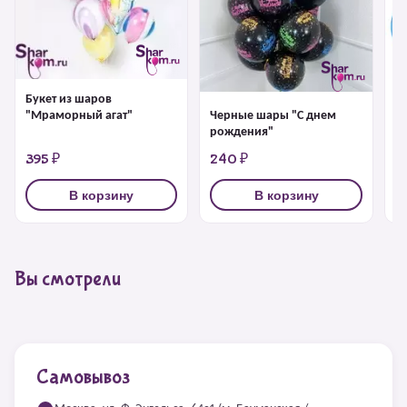
Букет из шаров
Ш
Черные шары "С днем
"Мраморный агат"
рождения"
395 ₽
240 ₽
2
В корзину
В корзину
Вы смотрели
Самовывоз