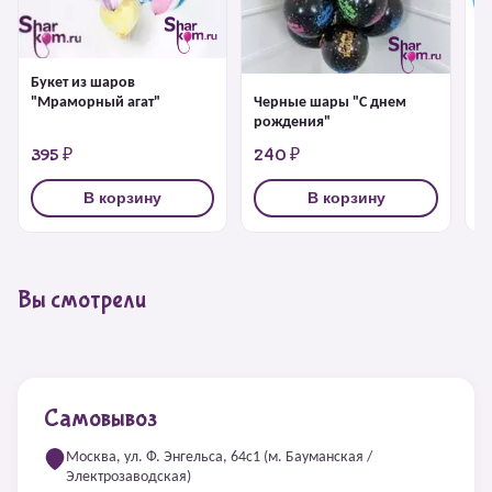
Букет из шаров
Ш
Черные шары "С днем
"Мраморный агат"
рождения"
395 ₽
240 ₽
2
В корзину
В корзину
Вы смотрели
Самовывоз
Москва, ул. Ф. Энгельса, 64с1 (м. Бауманская /
Электрозаводская)