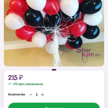
215 ₽
✓ −5% при самовывозе
−
+
Количество