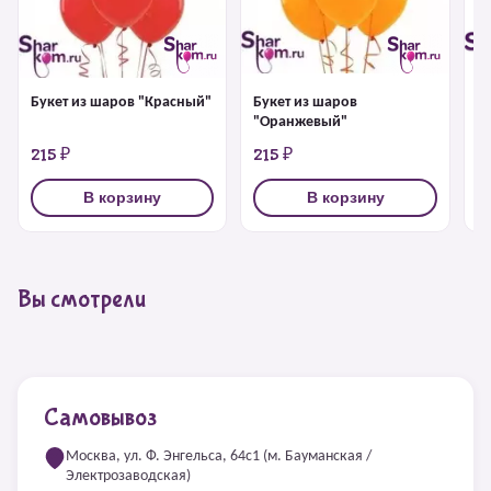
Букет из шаров "Красный"
Букет из шаров
Б
"Оранжевый"
215 ₽
215 ₽
2
В корзину
В корзину
Вы смотрели
Самовывоз
Москва, ул. Ф. Энгельса, 64с1 (м. Бауманская /
Электрозаводская)