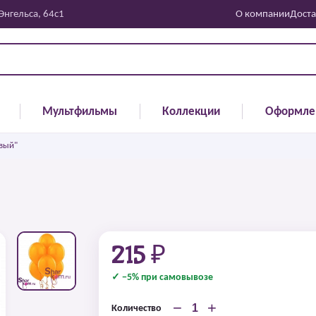
 Энгельса, 64с1
О компании
Доста
Мультфильмы
Коллекции
Оформле
вый"
215 ₽
✓ −5% при самовывозе
−
+
Количество