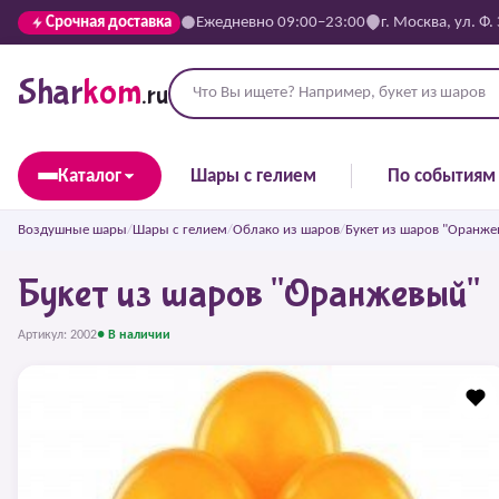
Срочная доставка
Ежедневно 09:00–23:00
г. Москва, ул. Ф.
Shar
kom
.ru
Каталог
Шары с гелием
По событиям
Воздушные шары
/
Шары с гелием
/
Облако из шаров
/
Букет из шаров "Оранже
Букет из шаров "Оранжевый"
Артикул: 2002
● В наличии