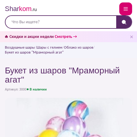
Shar
kom
.ru
✕
🔥 Скидки и акции недели
Смотреть →
Воздушные шары
/
Шары с гелием
/
Облако из шаров
/
Букет из шаров "Мраморный агат"
Букет из шаров "Мраморный
агат"
Артикул: 3000
● В наличии