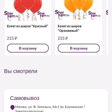
Букет из шаров "Красный"
Букет из шаров
Б
"Оранжевый"
215 ₽
215 ₽
2
В корзину
В корзину
Вы смотрели
Самовывоз
Москва, ул. Ф. Энгельса, 64с1 (м. Бауманская /
Электрозаводская)