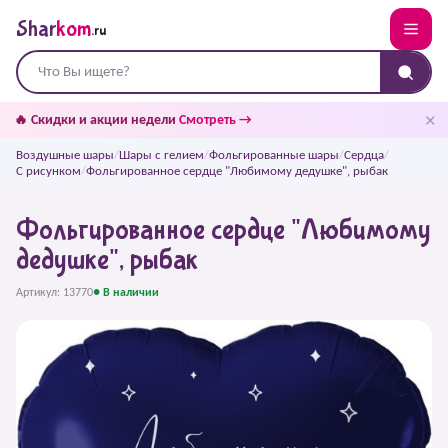
Shar
kom
.ru
✕
🔥 Скидки и акции недели
Смотреть →
Воздушные шары
/
Шары с гелием
/
Фольгированные шары
/
Сердца
/
С рисунком
/
Фольгированное сердце "Любимому дедушке", рыбак
Фольгированное сердце "Любимому
дедушке", рыбак
Артикул: 13770
● В наличии