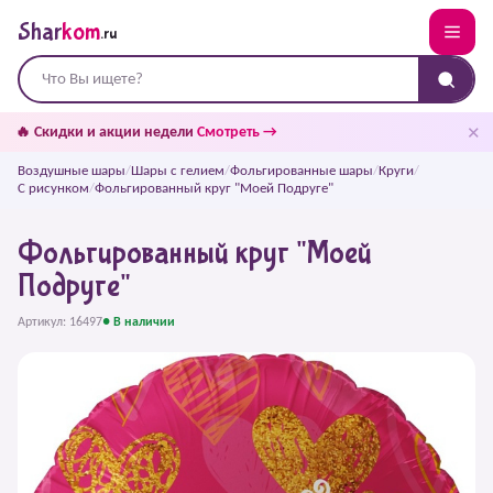
Shar
kom
.ru
✕
🔥 Скидки и акции недели
Смотреть →
Воздушные шары
/
Шары с гелием
/
Фольгированные шары
/
Круги
/
С рисунком
/
Фольгированный круг "Моей Подруге"
Фольгированный круг "Моей
Подруге"
Артикул: 16497
● В наличии