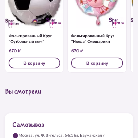
Ф
Фольгированный Круг
Фольгированный Круг
"
"Футбольный мяч"
"Нюша" Смешарики
670 ₽
670 ₽
6
В корзину
В корзину
Вы смотрели
Самовывоз
Москва, ул. Ф. Энгельса, 64с1 (м. Бауманская /