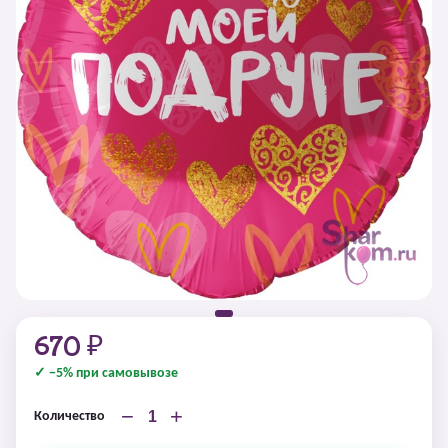
670 ₽
✓ −5% при самовывозе
−
+
Количество