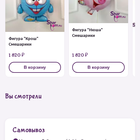
Фигура "Нюша"
Смешарики
Фигура "Крош"
Ф
Смешарики
1 820 ₽
1 820 ₽
1
В корзину
В корзину
Вы смотрели
Самовывоз