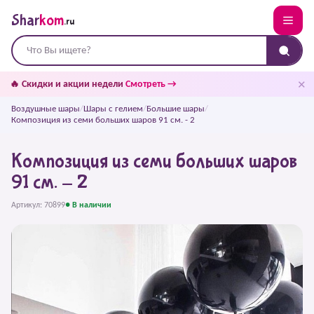
Shar
kom
.ru
✕
🔥 Скидки и акции недели
Смотреть →
Воздушные шары
/
Шары с гелием
/
Большие шары
/
Композиция из семи больших шаров 91 см. - 2
Композиция из семи больших шаров
91 см. - 2
Артикул: 70899
● В наличии