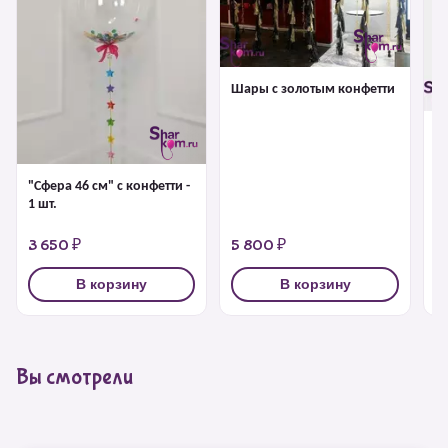
Шары с золотым конфетти
Б
г
"Сфера 46 см" с конфетти -
1 шт.
3 650 ₽
5 800 ₽
4
В корзину
В корзину
Вы смотрели