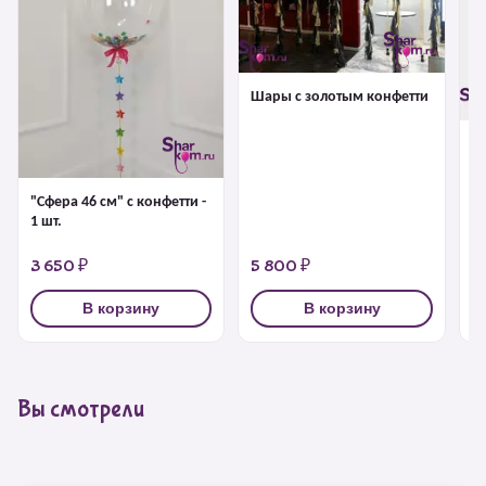
Шары с золотым конфетти
Б
г
"Сфера 46 см" с конфетти -
1 шт.
3 650 ₽
5 800 ₽
4
В корзину
В корзину
Вы смотрели