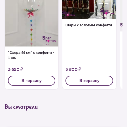
Шары с золотым конфетти
Б
г
"Сфера 46 см" с конфетти -
1 шт.
3 650 ₽
5 800 ₽
4
В корзину
В корзину
Вы смотрели