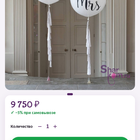
9 750 ₽
✓ −5% при самовывозе
−
+
Количество