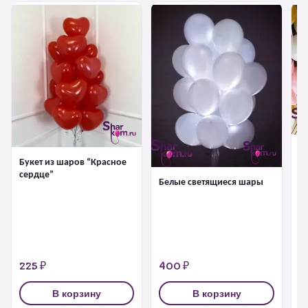
Ш
Букет из шаров “Красное
сердце”
Белые светящиеся шары
225 ₽
400 ₽
2
В корзину
В корзину