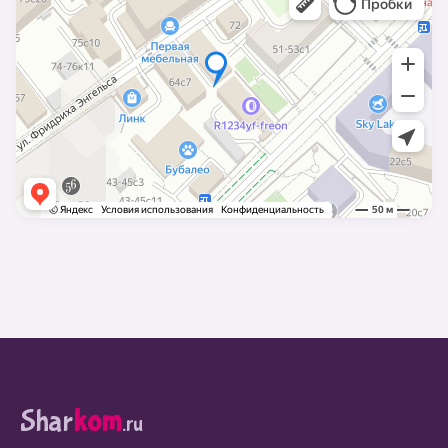
Shar
kom
.ru