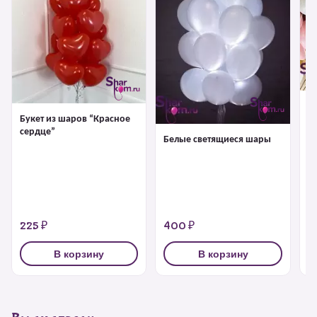
Ш
Букет из шаров “Красное
сердце”
Белые светящиеся шары
225 ₽
400 ₽
2
В корзину
В корзину