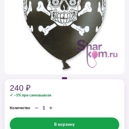
240 ₽
✓ −5% при самовывозе
−
+
Количество
В корзину