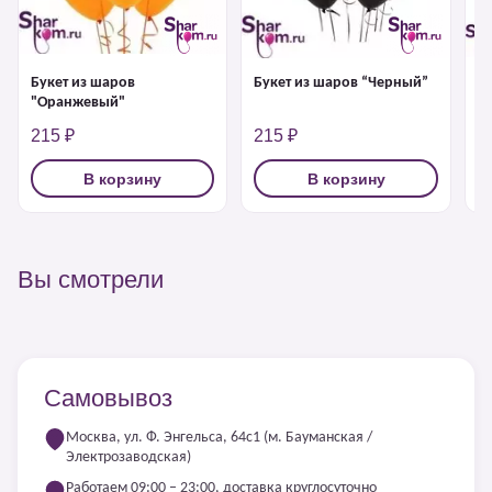
З
Букет из шаров
Букет из шаров “Черный”
"Оранжевый"
215 ₽
215 ₽
4
В корзину
В корзину
Вы смотрели
Самовывоз
Москва, ул. Ф. Энгельса, 64с1 (м. Бауманская /
Электрозаводская)
Работаем 09:00 – 23:00, доставка круглосуточно