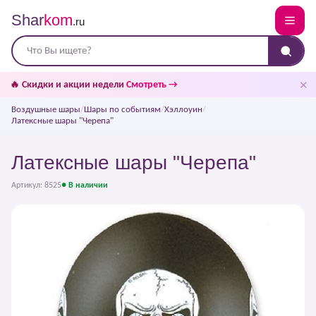
Shar
kom
.ru
✕
🔥 Скидки и акции недели
Смотреть →
Воздушные шары
/
Шары по событиям
/
Хэллоуин
/
Латексные шары "Черепа"
Латексные шары "Черепа"
Артикул: 8525
● В наличии