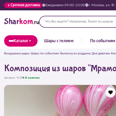
Срочная доставка
Ежедневно 09:00–23:00
г. Москва, ул. Ф.
Shar
kom
.ru
Каталог
Шары с гелием
По событиям
Воздушные шары
/
Шары по событиям
/
Выписка из роддома
/
Для девочки
/
Ко
Композиция из шаров "Мрамо
Артикул: 9118
● В наличии