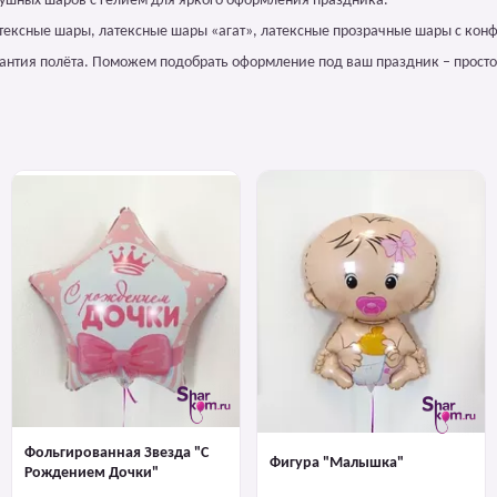
ушных шаров с гелием для яркого оформления праздника.
атексные шары, латексные шары «агат», латексные прозрачные шары с конф
арантия полёта. Поможем подобрать оформление под ваш праздник – просто
Фольгированная Звезда "С
Фигура "Малышка"
Рождением Дочки"