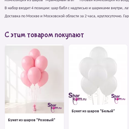
Композиция из шаров "Мраморный агат" – готовая композиция из возд
В набор входит 4 позиции: шар бабл с надписью и шариками внутри, л
Доставка по Москве и Московской области за 2 часа, круглосуточно. Г
С этим товаром покупают
Букет из шаров “Белый”
Букет из шаров "Розовый"