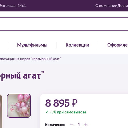
 Энгельса, 64с1
О компании
Доста
Мультфильмы
Коллекции
Оформле
мпозиция из шаров "Мраморный агат"
рный агат"
8 895 ₽
✓ −5% при самовывозе
−
+
Количество