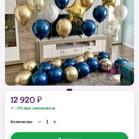
12 920 ₽
✓ −5% при самовывозе
−
+
Количество