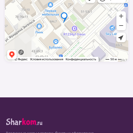
Shar
kom
.ru