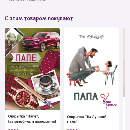
– просто позвоните нам.
С этим товаром покупают
К
"
Открытка "Папе",
Открытка "Ты Лучший
(автомобиль и пожелания)
Папа"