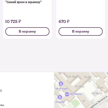
"Синий хром и мрамор"
10 725 ₽
670 ₽
В корзину
В корзину
я)
ммы.