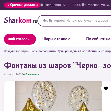
Срочная доставка
Ежедневно 09:00–23:00
г. Москва, ул. Ф.
Shar
kom
.ru
Каталог
Шары с гелием
По событиям
Воздушные шары
/
Шары по событиям
/
День рождения
/
Папе
/
Фонтаны из шар
Фонтаны из шаров "Черно-зо
Артикул: 16455
● В наличии