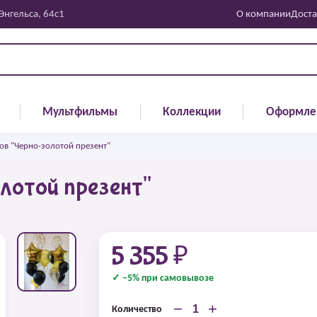
 Энгельса, 64с1
О компании
Доста
Мультфильмы
Коллекции
Оформле
ов "Черно-золотой презент"
лотой презент"
5 355 ₽
✓ −5% при самовывозе
−
+
Количество