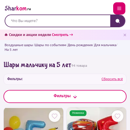
Shar
kom
.ru
✕
🔥 Скидки и акции недели
Смотреть →
Воздушные шары
/
Шары по событиям
/
День рождения
/
Для мальчика
/
На 5 лет
Шары мальчику на 5 лет
94 товара
Фильтры:
Сбросить всё
Фильтры
Новинка