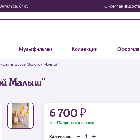
 Энгельса, 64с1
О компании
Доста
Мультфильмы
Коллекции
Оформле
иция из шаров "Золотой Малыш"
ой Малыш"
6 700 ₽
✓ −5% при самовывозе
−
+
Количество