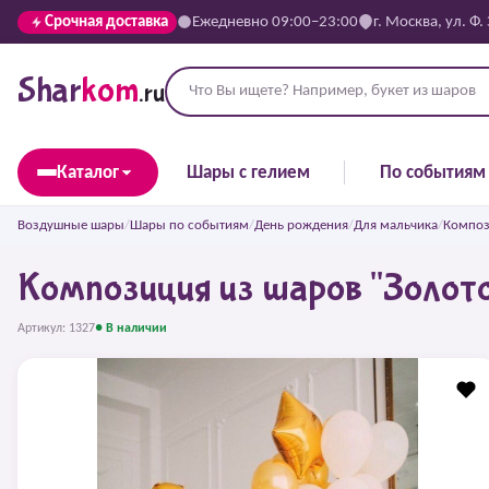
Срочная доставка
Ежедневно 09:00–23:00
г. Москва, ул. Ф.
Shar
kom
.ru
Каталог
Шары с гелием
По событиям
Воздушные шары
/
Шары по событиям
/
День рождения
/
Для мальчика
/
Композ
Композиция из шаров "Золот
Артикул: 1327
● В наличии