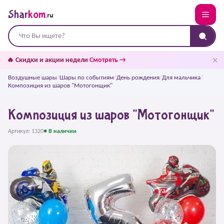
Shar
kom
.ru
✕
🔥 Скидки и акции недели
Смотреть →
Воздушные шары
/
Шары по событиям
/
День рождения
/
Для мальчика
/
Композиция из шаров "Мотогонщик"
Композиция из шаров "Мотогонщик"
Артикул: 1320
● В наличии