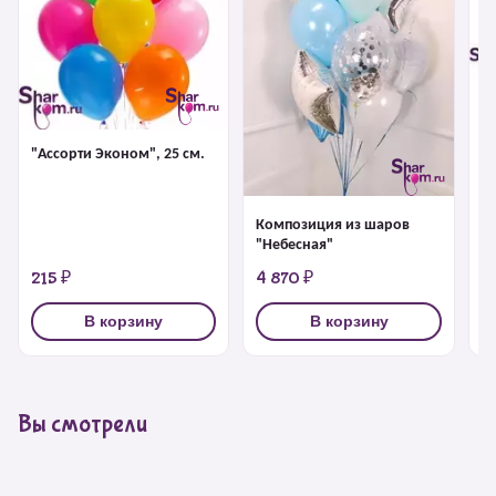
Ф
Д
Bi
"Ассорти Эконом", 25 см.
Композиция из шаров
"Небесная"
215 ₽
4 870 ₽
6
В корзину
В корзину
Вы смотрели