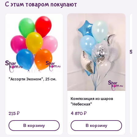
С этим товаром покупают
Ф
Д
Bi
"Ассорти Эконом", 25 см.
Композиция из шаров
"Небесная"
215 ₽
4 870 ₽
6
В корзину
В корзину