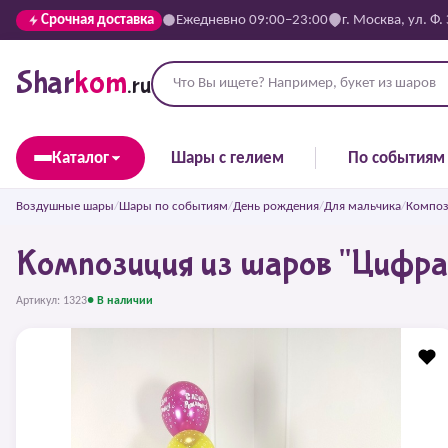
Срочная доставка
Ежедневно 09:00–23:00
г. Москва, ул. Ф.
Shar
kom
.ru
Каталог
Шары с гелием
По событиям
Воздушные шары
/
Шары по событиям
/
День рождения
/
Для мальчика
/
Композ
Композиция из шаров "Цифра 
Артикул: 1323
● В наличии