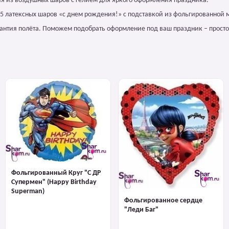
ия из воздушных шаров с гелием для яркого оформления праздника.
з 5 латексных шаров «с днем рождения!» с подставкой из фольгированной 
арантия полёта. Поможем подобрать оформление под ваш праздник – просто
Фольгированный Круг "С ДР
Супермен" (Happy Birthday
Superman)
Фольгированное сердце
"Леди Баг"