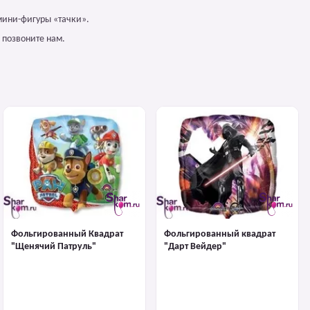
мини-фигуры «тачки».
 позвоните нам.
Фольгированный Квадрат
Фольгированный квадрат
"Щенячий Патруль"
"Дарт Вейдер"