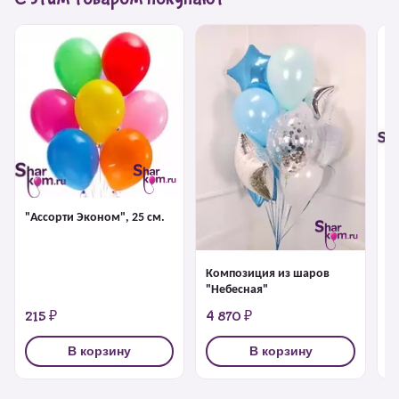
Ф
Д
Bi
"Ассорти Эконом", 25 см.
Композиция из шаров
"Небесная"
215 ₽
4 870 ₽
6
В корзину
В корзину