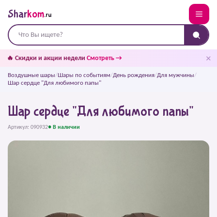
Shar
kom
.ru
✕
🔥 Скидки и акции недели
Смотреть →
Воздушные шары
/
Шары по событиям
/
День рождения
/
Для мужчины
/
Шар сердце "Для любимого папы"
Шар сердце "Для любимого папы"
Артикул: 090932
● В наличии