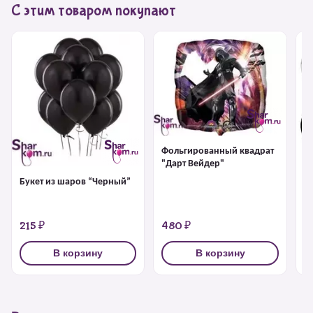
С этим товаром покупают
Фольгированный квадрат
"Дарт Вейдер"
Букет из шаров “Черный”
Л
р
215 ₽
480 ₽
2
В корзину
В корзину