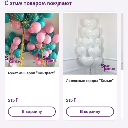
С этим товаром покупают
Букет из шаров "Контраст"
Л
Латексные сердца "Белые"
"
215 ₽
215 ₽
2
В корзину
В корзину