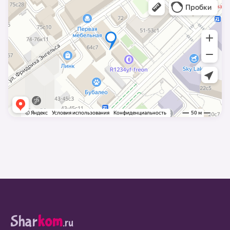
Shar
kom
.ru