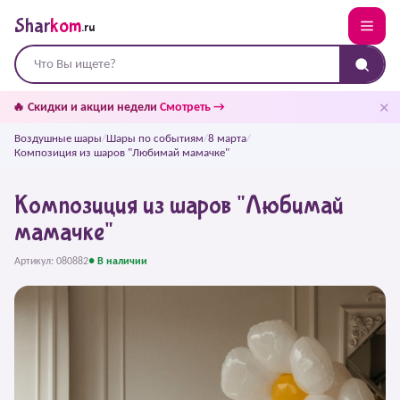
Shar
kom
.ru
✕
🔥 Скидки и акции недели
Смотреть →
Воздушные шары
/
Шары по событиям
/
8 марта
/
Композиция из шаров "Любимай мамачке"
Композиция из шаров "Любимай
мамачке"
Артикул: 080882
● В наличии