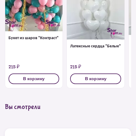
Букет из шаров "Контраст"
Л
Латексные сердца "Белые"
"
215 ₽
215 ₽
2
В корзину
В корзину
Вы смотрели