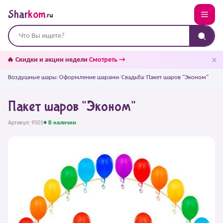
Shar
kom
.ru
✕
🔥 Скидки и акции недели
Смотреть →
Воздушные шары
/
Оформление шарами
/
Свадьба
/
Пакет шаров "Эконом"
Пакет шаров "Эконом"
Артикул: 9501
● В наличии