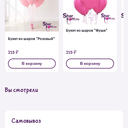
Букет из шаров “Фуше”
Б
Букет из шаров "Розовый"
215 ₽
215 ₽
2
В корзину
В корзину
Вы смотрели
Самовывоз