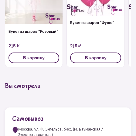
Букет из шаров “Фуше”
Б
Букет из шаров "Розовый"
215 ₽
215 ₽
2
В корзину
В корзину
Вы смотрели
Самовывоз
Москва, ул. Ф. Энгельса, 64с1 (м. Бауманская /
Электрозаводская)