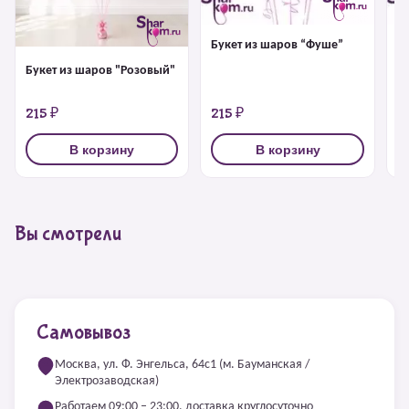
Букет из шаров “Фуше”
Б
Букет из шаров "Розовый"
215 ₽
215 ₽
2
В корзину
В корзину
Вы смотрели
Самовывоз
Москва, ул. Ф. Энгельса, 64с1 (м. Бауманская /
Электрозаводская)
Работаем 09:00 – 23:00, доставка круглосуточно