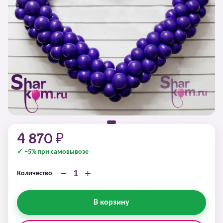
4 870 ₽
✓ −5% при самовывозе
−
+
Количество
В корзину