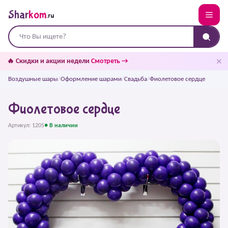
Shar
kom
.ru
✕
🔥 Скидки и акции недели
Смотреть →
Воздушные шары
/
Оформление шарами
/
Свадьба
/
Фиолетовое сердце
Фиолетовое сердце
Артикул: 1205
● В наличии