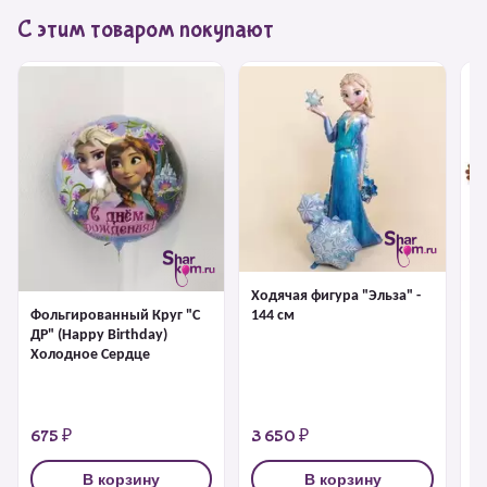
С этим товаром покупают
Ходячая фигура "Эльза" -
144 см
Фольгированный Круг "С
Ф
ДР" (Happy Birthday)
Холодное Сердце
675 ₽
3 650 ₽
1
В корзину
В корзину